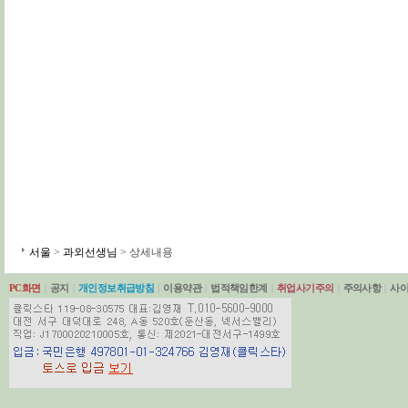
서울
>
과외선생님
> 상세내용
PC화면
|
공지
|
개인정보취급방침
|
이용약관
|
법적책임한계
|
취업사기주의
|
주의사항
|
사