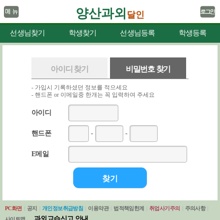
양산과외
달인
선생님찾기
학생찾기
선생님등록
학생등록
아이디 찾기
비밀번호 찾기
- 가입시 기록하셨던 정보를 적으세요
- 핸드폰 or 이메일중 한개는 꼭 입력하여 주세요
아이디
핸드폰
-
-
E메일
PC화면
|
공지
|
개인정보취급방침
|
이용약관
|
법적책임한계
|
취업사기주의
|
주의사항
|
과외교습신고 안내
사이트맵